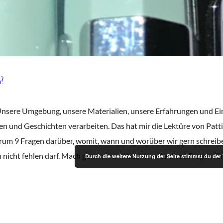
?
nsere Umgebung, unsere Materialien, unsere Erfahrungen und Eind
sen und Geschichten verarbeiten. Das hat mir die Lektüre von Patt
um 9 Fragen darüber, womit, wann und worüber wir gern schreiben
icht fehlen darf. Mach gern mit und beantworte diese Fragen für di
Durch die weitere Nutzung der Seite stimmst du de
© 2025 Autorinnen Nora Peters & Jana Zegenhagen |
Newsletteranmeldung
|
Impressum
|
Datenschutz
|
Über uns