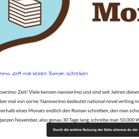
rimo 2019 mal keinen Roman schreiben
owrimo-Zeit! Viele kennen nanowrimo und sind seit Jahren diesem 
ber mal von vorne: Nanowrimo bedeutet national novel writing mo
nerhalb eines Monats endlich den Roman schreiben, den man schon 
nzen November, also genau 30 Tage lang, schreibe man 50.000 Wö
Durch die weitere Nutzung der Seite stimmst du de
© 2025 Autorinnen Nora Peters & Jana Zegenhagen |
Newsletteranmeldung